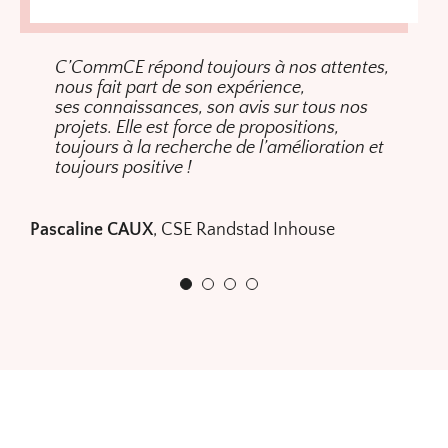
C’CommCE répond toujours à nos attentes,
Une équipe dynamique, disponible, une
Une équipe sympathique, réactive, efficace,
Un accompagnement personnalisé et une
nous fait part de son expérience,
qualité de rédaction, une communication
compétente. Nous leur faisons confiance
belle réactivité ! Merci.
ses connaissances, son avis sur tous nos
du flash mensuel très appréciée par les
les yeux fermés pour nous épauler avec
projets. Elle est force de propositions,
salariés et un gain de temps énorme pour
bonne humeur sur tous les sujets que nous
toujours à la recherche de l’amélioration et
les élus.
leur confions parfois dans l’urgence !
Guillaume JUNG
CSE Usocome Haguenau
toujours positive !
C’CommCE : une valeur sûre.
Guillaume MAÎTRE
CSE Crédit Agricole SA
Pascaline CAUX
Mirelle BARET
CSE ASF DS
,
CSE Randstad Inhouse