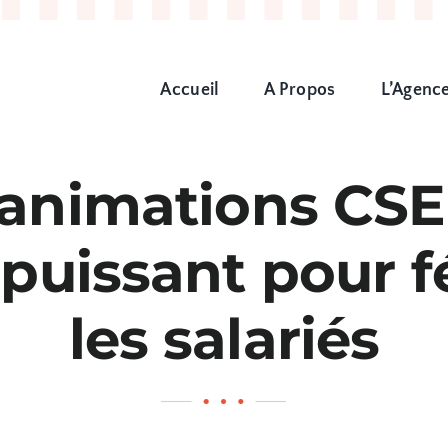
Accueil
A Propos
L’Agenc
 animations CSE 
 puissant pour 
les salariés