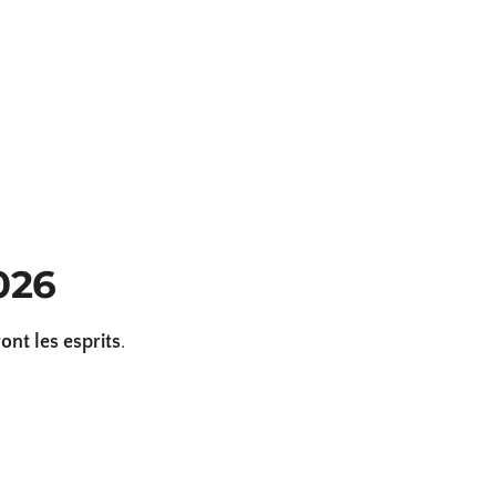
026
nt les esprits
.