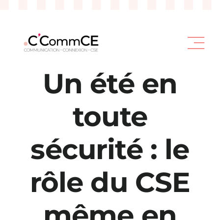
Passer
au
contenu
Un été en
toute
sécurité : le
rôle du CSE
même en